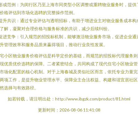
 形成范例：为闵行区乃至上海市同类型小区调整或重聘物业服务时，提供
价格评估到市场化选聘的完整操作范例。
 提升共识：通过专业评估与透明招标，有助于增进业主对物业服务成本构
了解，凝聚对合理价格与服务标准的共识，减少后续纠纷。
 促进竞争：引入规范的招投标机制，能够激活物业服务市场，促进企业通
升管理效率和服务品质来赢得项目，推动行业良性发展。
宅小区物业服务价格评估是科学定价的基础，而规范的招投标代理服务则
现优质优价选聘的保障。二者紧密结合，共同构成了现代住宅小区物业管
市场化配置的核心机制。对于上海春城及类似社区而言，依托专业力量完
两项工作，是提升物业管理水平、保障业主合法权益、构建和谐宜居社区
然选择与有效路径。
如若转载，请注明出处：http://www.ibgzk.com/product/81.html
更新时间：2026-08-06 11:41:08