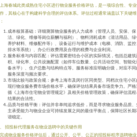
上海春城此类成熟住宅小区进行物业服务价格评估，是一项综合性、专业
作，其核心在于构建科学合理的评估体系。评估过程通常涵盖以下关键维
：
成本核算基础：详细测算物业服务的人力成本（管理人员、安保、保
洁、绿化、维修等岗位薪酬与福利）、物料消耗成本（清洁用品、绿
养护材料、维修配件等）、设备运行与维护成本（电梯、消防、监控
排水等系统）、办公行政费用及合理的税费与企业利润。
服务标准与内容匹配：评估需紧密结合小区的实际情况，包括总建筑
积、绿化率、公共设施配置（如停车位数量、公共活动空间、智能化
备水平）、住户总数与结构特点等。服务标准应明确分级，对应不同
服务深度与频次要求。
市场比较与政策合规：参考上海市及闵行区同类型、同档次住宅小区
现行物业服务费市场价格水平，确保评估结果具备市场竞争力。严格
循《上海市住宅物业管理规定》及相关价格管理政策，确保评估流程
结果的合法性。
品质与价格平衡：评估并非单纯追求低价，而是寻求物业服务品质、
主承受能力与物业企业可持续发展之间的最佳平衡点，保障社区长期
谐稳定。
、 招投标代理服务在物业选聘中的关键作用
完成物业服务价格评估后，通过公开、公平、公正的招投标程序选聘物业