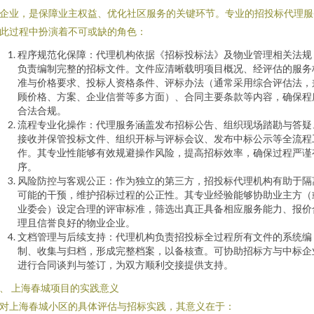
企业，是保障业主权益、优化社区服务的关键环节。专业的招投标代理服
此过程中扮演着不可或缺的角色：
程序规范化保障：代理机构依据《招标投标法》及物业管理相关法规
负责编制完整的招标文件。文件应清晰载明项目概况、经评估的服务
准与价格要求、投标人资格条件、评标办法（通常采用综合评估法，
顾价格、方案、企业信誉等多方面）、合同主要条款等内容，确保程
合法合规。
流程专业化操作：代理服务涵盖发布招标公告、组织现场踏勘与答疑
接收并保管投标文件、组织开标与评标会议、发布中标公示等全流程
作。其专业性能够有效规避操作风险，提高招标效率，确保过程严谨
序。
风险防控与客观公正：作为独立的第三方，招投标代理机构有助于隔
可能的干预，维护招标过程的公正性。其专业经验能够协助业主方（
业委会）设定合理的评审标准，筛选出真正具备相应服务能力、报价
理且信誉良好的物业企业。
文档管理与后续支持：代理机构负责招投标全过程所有文件的系统编
制、收集与归档，形成完整档案，以备核查。可协助招标方与中标企
进行合同谈判与签订，为双方顺利交接提供支持。
、 上海春城项目的实践意义
对上海春城小区的具体评估与招标实践，其意义在于：